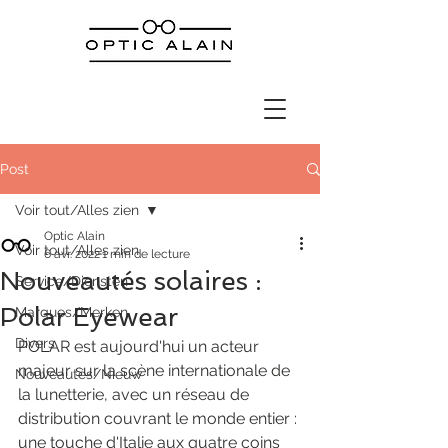
Post
Voir tout/Alles zien
Optic Alain
Voir tout/Alles zien
6 avr. 2022
1 min de lecture
Nouveautés solaires :
Service/Diensten
Polar Eyewear
Marques/Merken
Divers
POLAR est aujourd'hui un acteur 
majeur sur la scène internationale de 
Nouveautés/Nieuw
la lunetterie, avec un réseau de 
distribution couvrant le monde entier : 
une touche d'Italie aux quatre coins 