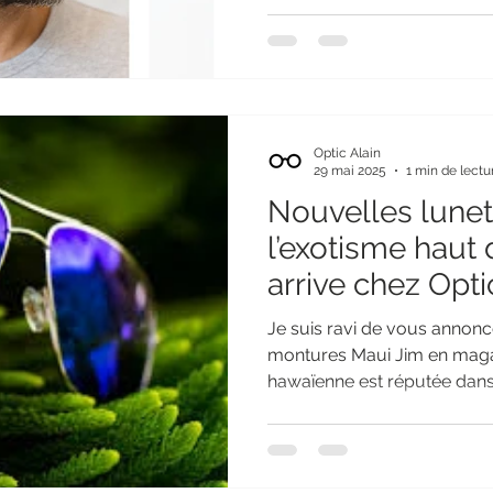
mais essentielle. C’est exact
MALT , que je propose en b
Laeken. Une collection pen
collection MALT se disting
lignes masculines, équilibré
quotidien. On y retrouve d
Optic Alain
être ext
29 mai 2025
1 min de lectu
Nouvelles lunet
l’exotisme hau
arrive chez Opti
Je suis ravi de vous annonce
montures Maui Jim en magasin ! Cette marque
hawaïenne est réputée dans