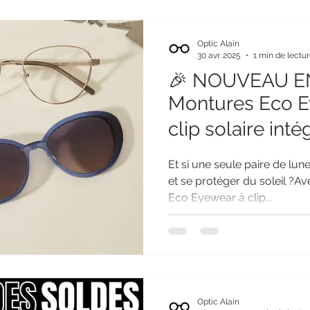
Optic Alain
30 avr. 2025
1 min de lectu
🎉 NOUVEAU E
Montures Eco E
clip solaire inté
Et si une seule paire de lunet
et se protéger du soleil ?Avec les nouvelles montures
Eco Eyewear à clip...
Optic Alain