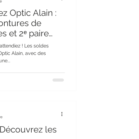
re
 Optic Alain :
ontures de
 et 2ᵉ paire
attendiez ! Les soldes
ptic Alain, avec des
ne...
re
 Découvrez les