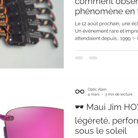
comment observ
phénomène en t
Le 12 août prochain, une écli
Un événement rare et impr
attendaient depuis… 1999 
attire toujours énormément 
important de rappeler une ch
observer une éclipse solair
peut être extrêmement dang
Pourquoi une éclipse solair
les yeux ? Même lorsque le s
Optic Alain
caché par la lune, le
4 mars
3 min de lecture
🕶️ Maui Jim HO
légèreté, perfo
sous le soleil