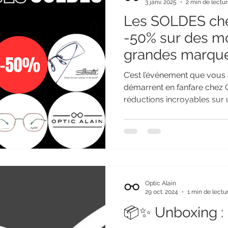
3 janv. 2025
2 min de lectu
Les SOLDES chez
-50% sur des m
grandes marques
offerte !
C’est l’événement que vous 
démarrent en fanfare chez O
réductions incroyables sur u
Optic Alain
29 oct. 2024
1 min de lectu
📦✨ Unboxing :