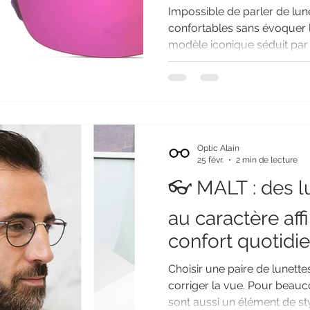
Impossible de parler de lune
confortables sans évoquer 
modèle iconique séduit par 
maintien impeccable et surtout par la qualité
exceptionnelle des verres p
Optic Alain à Laeken , j'ai c
HO'OKIPA dans 9 couleurs di
puisse trouver la teinte par
et à son usage. ☀️ Une vis
Optic Alain
verre
25 févr.
2 min de lecture
👓 MALT : des 
au caractère aff
confort quotidi
Choisir une paire de lunett
corriger la vue. Pour beau
sont aussi un élément de sty