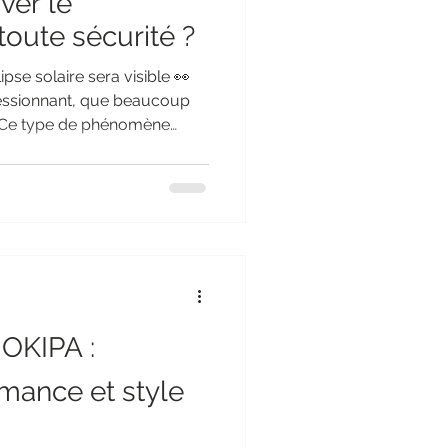
er le
oute sécurité ?
pse solaire sera visible 👀
essionnant, que beaucoup
✨ Ce type de phénomène
de monde, mais il est
ose essentielle : ⚠️
e sans protection adaptée
ereux pour les yeux.
e est-elle dangereuse pour
oleil est partiellement
'OKIPA :
rmance et style