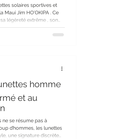
ttes solaires sportives et
la Maui Jim HO'OKIPA . Ce
sa légèreté extrême , son
olarisés Maui Jim . Chez
hoisi de proposer la
fférentes , afin que chacun
faitement adaptée à son style
ion incomparable grâce aux
lunettes homme
irmé et au
en
es ne se résume pas à
coup d’hommes, les lunettes
le, une signature discrète